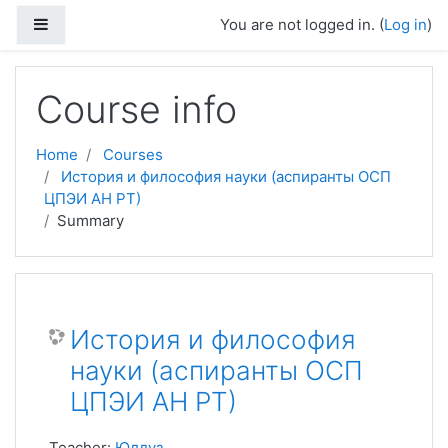
Skip to main content
Side panel
You are not logged in. (
Log in
)
Course info
Home
Courses
История и философия науки (аспиранты ОСП
ЦПЭИ АН РТ)
Summary
История и философия
науки (аспиранты ОСП
ЦПЭИ АН РТ)
Teacher:
Юлдуз