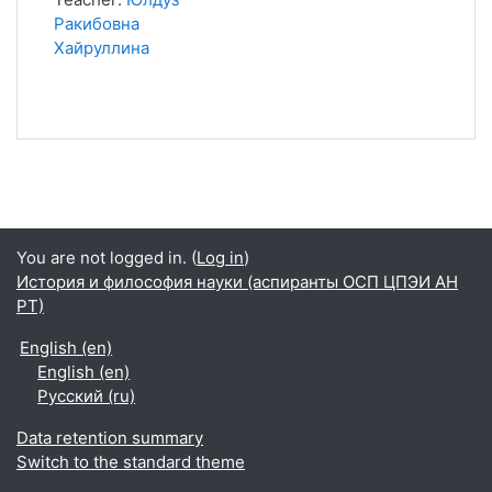
Ракибовна
Хайруллина
You are not logged in. (
Log in
)
История и философия науки (аспиранты ОСП ЦПЭИ АН
РТ)
English ‎(en)‎
English ‎(en)‎
Русский ‎(ru)‎
Data retention summary
Switch to the standard theme