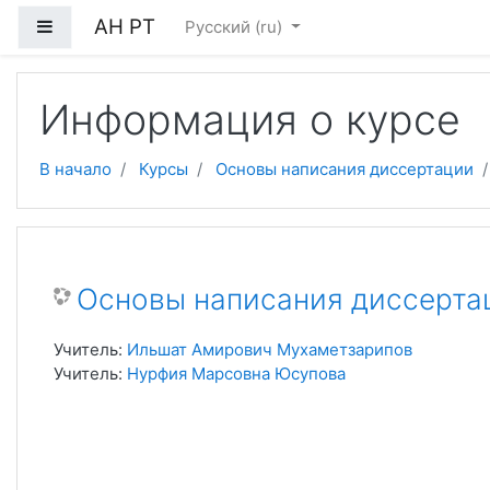
Перейти к основному содержанию
АН РТ
Боковая панель
Русский ‎(ru)‎
Информация о курсе
В начало
Курсы
Основы написания диссертации
Основы написания диссерта
Учитель:
Ильшат Амирович Мухаметзарипов
Учитель:
Нурфия Марсовна Юсупова