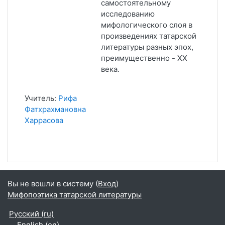
самостоятельному
исследованию
мифологического слоя в
произведениях татарской
литературы разных эпох,
преимущественно - XX
века.
Учитель:
Рифа
Фатхрахмановна
Харрасова
Вы не вошли в систему (
Вход
)
Мифопоэтика татарской литературы
Русский ‎(ru)‎
English ‎(en)‎