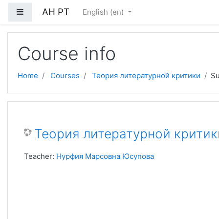
Skip to main content
АН РТ
Side panel
English ‎(en)‎
Course info
Home
Courses
Теория литературной критики
S
Теория литературной критик
Teacher:
Нурфия Марсовна Юсупова