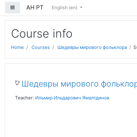
Skip to main content
АН РТ
Side panel
English ‎(en)‎
Course info
Home
Courses
Шедевры мирового фольклора
S
Шедевры мирового фолькло
Teacher:
Ильмир Ильдарович Ямалтдинов