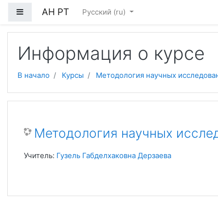
Перейти к основному содержанию
АН РТ
Боковая панель
Русский ‎(ru)‎
Информация о курсе
В начало
Курсы
Методология научных исследова
Методология научных иссле
Учитель:
Гузель Габделхаковна Дерзаева