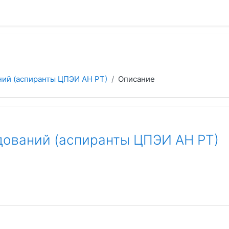
ний (аспиранты ЦПЭИ АН РТ)
Описание
дований (аспиранты ЦПЭИ АН РТ)