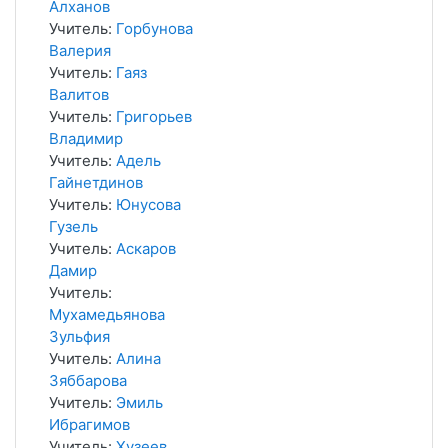
Алханов
Учитель:
Горбунова
Валерия
Учитель:
Гаяз
Валитов
Учитель:
Григорьев
Владимир
Учитель:
Адель
Гайнетдинов
Учитель:
Юнусова
Гузель
Учитель:
Аскаров
Дамир
Учитель:
Мухамедьянова
Зульфия
Учитель:
Алина
Зяббарова
Учитель:
Эмиль
Ибрагимов
Учитель:
Хузеев