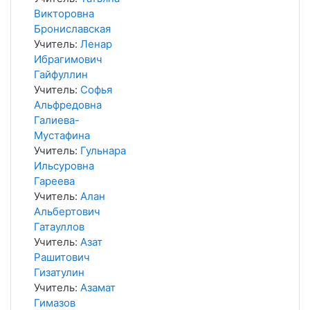
Викторовна
Брониславская
Учитель:
Ленар
Ибрагимович
Гайфуллин
Учитель:
Софья
Альфредовна
Галиева-
Мустафина
Учитель:
Гульнара
Ильсуровна
Гареева
Учитель:
Алан
Альбертович
Гатауллов
Учитель:
Азат
Рашитович
Гизатулин
Учитель:
Азамат
Гимазов