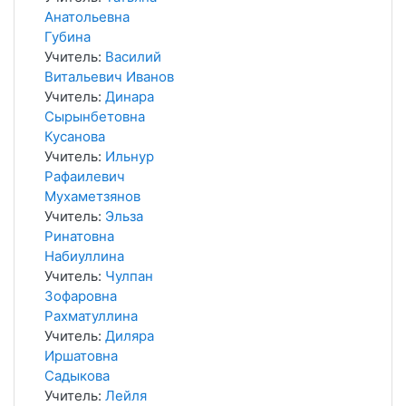
Анатольевна
Губина
Учитель:
Василий
Витальевич Иванов
Учитель:
Динара
Сырынбетовна
Кусанова
Учитель:
Ильнур
Рафаилевич
Мухаметзянов
Учитель:
Эльза
Ринатовна
Набиуллина
Учитель:
Чулпан
Зофаровна
Рахматуллина
Учитель:
Диляра
Иршатовна
Садыкова
Учитель:
Лейля