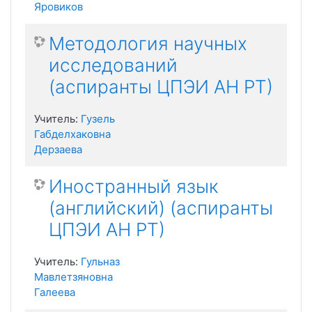
Яровиков
Методология научных
исследований
(аспиранты ЦПЭИ АН РТ)
Учитель:
Гузель
Габделхаковна
Дерзаева
Иностранный язык
(английский) (аспиранты
ЦПЭИ АН РТ)
Учитель:
Гульназ
Мавлетзяновна
Галеева