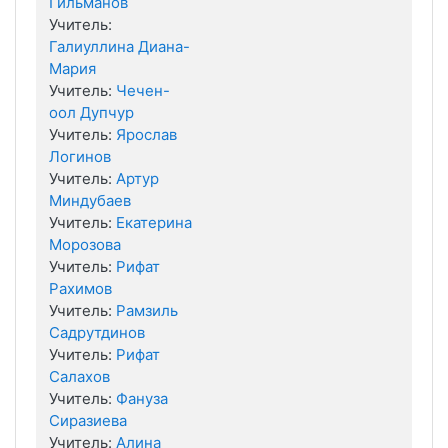
Гильманов
Учитель:
Галиуллина Диана-
Мария
Учитель:
Чечен-
оол Дупчур
Учитель:
Ярослав
Логинов
Учитель:
Артур
Миндубаев
Учитель:
Екатерина
Морозова
Учитель:
Рифат
Рахимов
Учитель:
Рамзиль
Садрутдинов
Учитель:
Рифат
Салахов
Учитель:
Фануза
Сиразиева
Учитель:
Алина