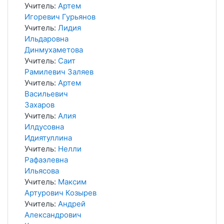
Учитель:
Артем
Игоревич Гурьянов
Учитель:
Лидия
Ильдаровна
Динмухаметова
Учитель:
Саит
Рамилевич Заляев
Учитель:
Артем
Васильевич
Захаров
Учитель:
Алия
Илдусовна
Идиятуллина
Учитель:
Нелли
Рафаэлевна
Ильясова
Учитель:
Максим
Артурович Козырев
Учитель:
Андрей
Александрович