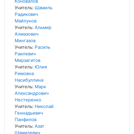
Коновалов
Учитель:
Шамиль
Радикович
Майлунов
Учитель:
Альмир
Алмазович
Мингазов
Учитель:
Расиль
Раилевич
Мирзагитов
Учитель:
Юлия
Римовна
Насибуллина
Учитель:
Марк
Александрович
Нестеренко
Учитель:
Николай
Геннадьевич
Панфилов
Учитель:
Азат
Шамилевич