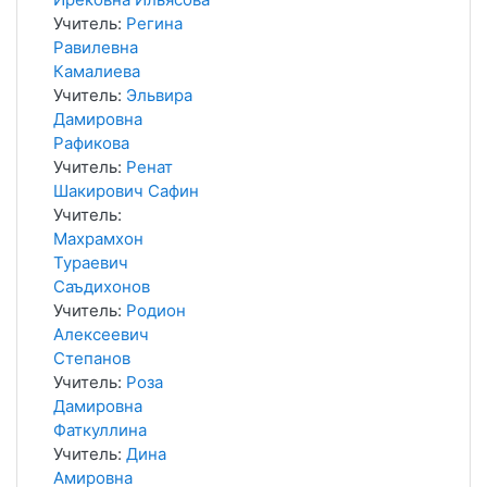
Учитель:
Регина
Равилевна
Камалиева
Учитель:
Эльвира
Дамировна
Рафикова
Учитель:
Ренат
Шакирович Сафин
Учитель:
Махрамхон
Тураевич
Саъдихонов
Учитель:
Родион
Алексеевич
Степанов
Учитель:
Роза
Дамировна
Фаткуллина
Учитель:
Дина
Амировна