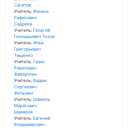
Сагитов
Учитель:
Фаниль
Рафисович
Садриев
Учитель:
Георгий
Геннадьевич Техов
Учитель:
Илья
Григорьевич
Тищенко
Учитель:
Газиз
Равилевич
Файзуллин
Учитель:
Вадим
Сергеевич
Фельзинг
Учитель:
Шамиль
Маратович
Шакиров
Учитель:
Евгений
Владимирович